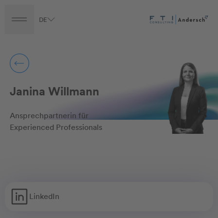
DE
Turnaround
Transformation
Transaction
Career
Janina Willmann
Ansprechpartnerin für
Experienced Professionals
LinkedIn