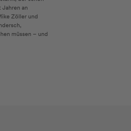
t Jahren an
ike Zöller und
ndersch,
gehen müssen – und