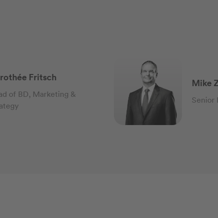
rothée Fritsch
Mike Z
d of BD, Marketing &
Senior 
ategy