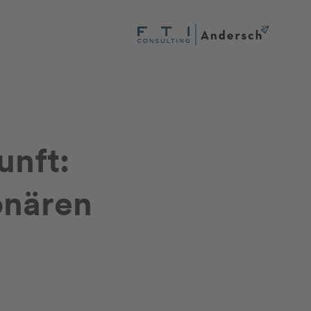
unft:
onären