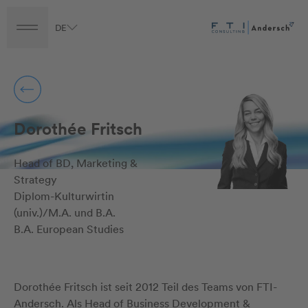
DE
Turnaround
Transformation
Transaction
Career
Dorothée Fritsch
Head of BD, Marketing &
Strategy
Diplom-Kulturwirtin
(univ.)/M.A. und B.A.
B.A. European Studies
Dorothée Fritsch ist seit 2012 Teil des Teams von FTI-
Andersch. Als Head of Business Development &