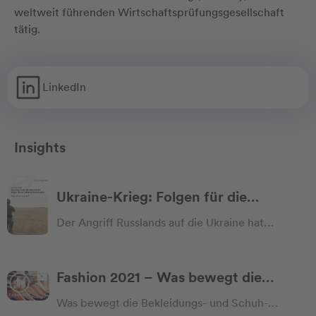
weltweit führenden Wirtschaftsprüfungsgesellschaft
tätig.
LinkedIn
Insights
Ukraine-Krieg: Folgen für die
Lebensmittelindustrie
Der Angriff Russlands auf die Ukraine hat
massiven Einfluss auf die Verfügbarkeit und
Preise von Agrarerzeugnissen – beide Länder
sind weltweit bedeutende Lieferanten von
Fashion 2021 – Was bewegt die
Lebens- und Düngemitteln. Vor allem westliche
Bekleidungs- und Schuhbranche
Was bewegt die Bekleidungs- und Schuh-
Lebensmittelproduzenten und -händler spüren