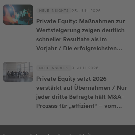
Haftungsvermeidung
23. JULI 2026
NEUE INSIGHTS
Private Equity: Maßnahmen zur
Wertsteigerung zeigen deutlich
schneller Resultate als im
Vorjahr / Die erfolgreichsten
Fonds koppeln das Tempo an
feste Standards und KI
9. JULI 2026
NEUE INSIGHTS
Private Equity setzt 2026
verstärkt auf Übernahmen / Nur
jeder dritte Befragte hält M&A-
Prozess für „effizient“ – vom
Deal bis zur Integration