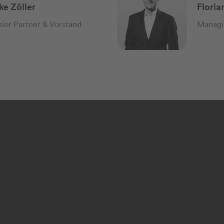
ke Zöller
Floria
ior Partner & Vorstand
Managi