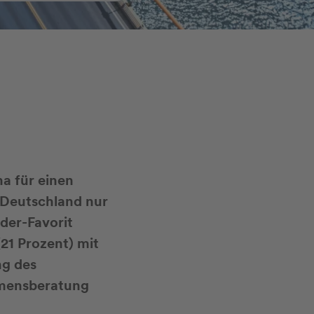
a für einen
r Deutschland nur
nder-Favorit
21 Prozent) mit
ng des
hmensberatung