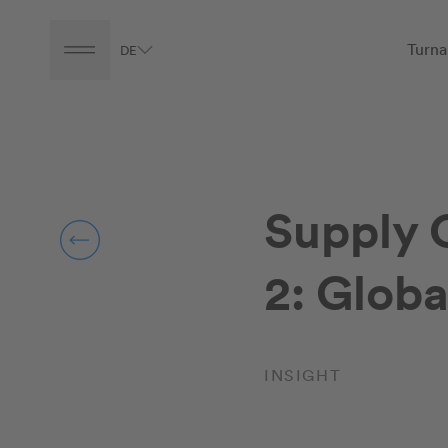
Turna
DE
Supply 
2: Globa
INSIGHT