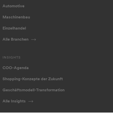
Automotive
Maschinenbau
Einzelhandel
Alle Branchen
INSIGHTS
COO-Agenda
Shopping-Konzepte der Zukunft
Geschäftsmodell-Transformation
Alle Insights