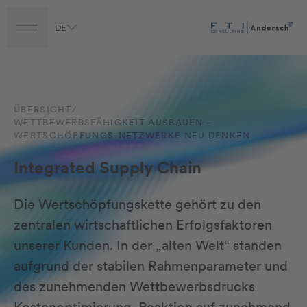
Vorteile
DE
Turnaround
Transformation
Transaction
Career
Fragen an unser Team
ÜBERSICHT
/
WETTBEWERBSFÄHIGKEIT AUSBAUEN –
WERTSCHÖPFUNGS-NETZWERKE NEU DENKEN
Integrated Supply Chain
Die Wertschöpfungskette gehört zu den
zentralen wirtschaftlichen Erfolgsfaktoren
unserer Kunden. In der „alten Welt“ standen
aufgrund der stabilen Rahmenparameter und
des zunehmenden Wettbewerbsdrucks