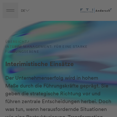
Vorteile
DE
Turnaround
Transformation
Transaction
Career
Fragen an unser Team
ÜBERSICHT
/
INTERIM-MANAGEMENT: FÜR EINE STARKE
FÜHRUNGSEBENE
Interimistische Einsätze
Der Unternehmenserfolg wird in hohem
Maße durch die Führungskräfte geprägt. Sie
geben die strategische Richtung vor und
führen zentrale Entscheidungen herbei. Doch
was tun, wenn herausfordernde Situationen