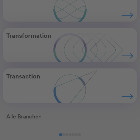
Transformation
Transaction
Alle Branchen
Agribusiness
Automotive
Ch