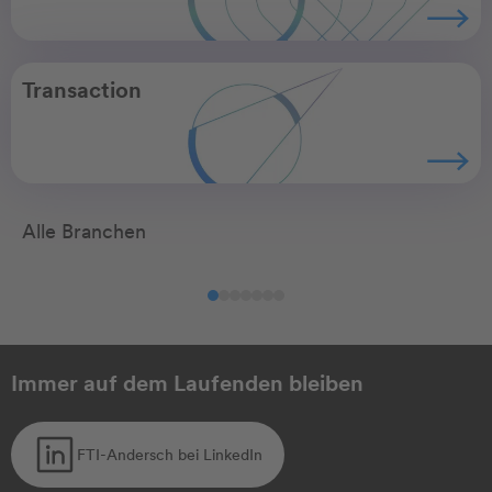
Transaction
Alle Branchen
Agribusiness
Automotive
Ch
Immer auf dem Laufenden bleiben
FTI-Andersch bei LinkedIn