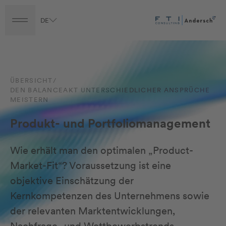
Vorteile
DE
Turnaround
Transformation
Transaction
Career
Fragen an unser Team
ÜBERSICHT
/
DEN BALANCEAKT UNTERSCHIEDLICHER ANSPRÜCHE
MEISTERN
Produkt- und Portfoliomanagement
Wie erhält man den optimalen „Product-
Market-Fit“? Voraussetzung ist eine
objektive Einschätzung der
Kernkompetenzen des Unternehmens sowie
der relevanten Marktentwicklungen,