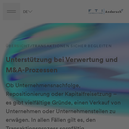
Vorteile
DE
Turnaround
Transformation
Transaction
Career
Fragen an unser Team
ÜBERSICHT
/
TRANSAKTIONEN SICHER BEGLEITEN
Unterstützung bei Verwertung und
M&A-Prozessen
Ob Unternehmensnachfolge,
Repositionierung oder Kapitalfreisetzung –
es gibt vielfältige Gründe, einen Verkauf von
Unternehmen oder Unternehmensteilen zu
erwägen. In allen Fällen gilt es, den
Transaktionsprozess sorgfältig